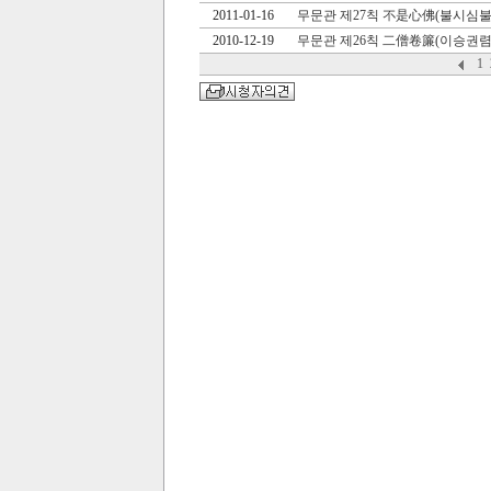
2011-01-16
무문관 제27칙 不是心佛(불시심불
2010-12-19
무문관 제26칙 二僧卷簾(이승권렴
1