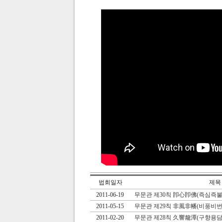
법회일자
제목
2011-06-19
무문관 제30칙 卽心卽佛(즉심즉불
2011-05-15
무문관 제29칙 非風非幡(비풍비번
2011-02-20
무문관 제28칙 久響龍潭(구향용담