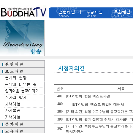
번호
제목
401
[BTV 법회]
법문 텍스트파일
400
[BTV 법회]
텍스트 파일에 대해서
399
[기타 의견]
최봉수교수님의 불교학개론 교
398
[BTV 법회]
쉽게 설명해 주셔서 감사합니다
[기타 의견]
최봉수교수님의 불교학개론과
397
마쳐가면서