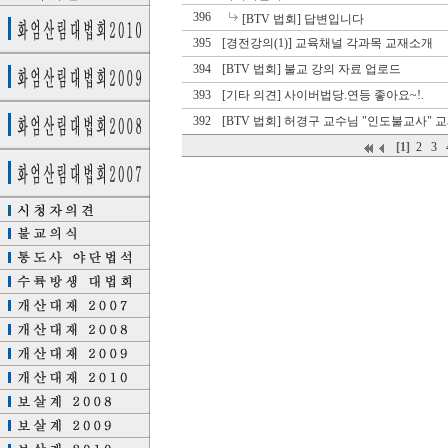
396
[BTV 법회]
답변입니다
395
[경전강의(1)]
교육채널 각과목 교재소개
394
[BTV 법회]
불교 강의 자료 업로드
393
[기타 의견]
사이버법당.연등 좋아요~!.
392
[BTV 법회]
허경구 교수님 "인도불교사" 교
[1]
2
3