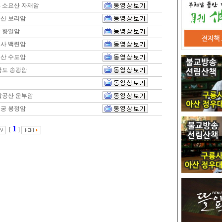
- 소요산 자재암
금산 보리암
산 향일암
인사 백련암
도산 수도암
거금도 송광암
 팔공산 운부암
보궁 봉정암
1
[
]