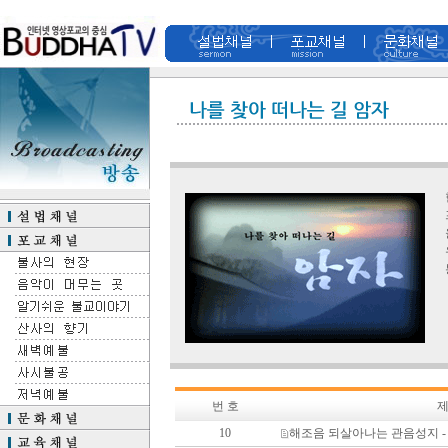
번 호
제
10
해조음 되살아나는 관음성지 -