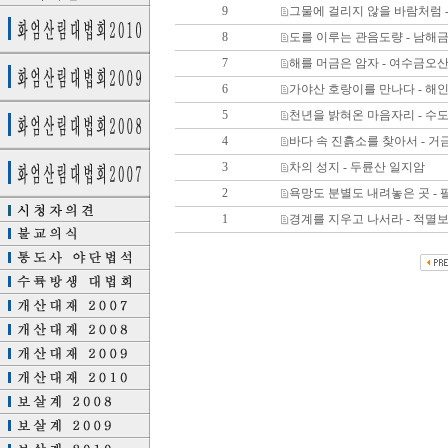
9
그물에 걸리지 않을 바람처럼 
8
도를 이루는 관음도량 - 남해
7
해를 머금은 암자 - 여수금오
6
가야산 호랑이를 만나다 - 해
5
천년을 밝혀온 마음자리 - 수
4
바다 속 진흙소를 찾아서 - 
3
차의 성지 - 두륜산 일지암
2
욕망도 분별도 내려놓은 곳 -
1
경계를 지우고 나서라 - 적멸