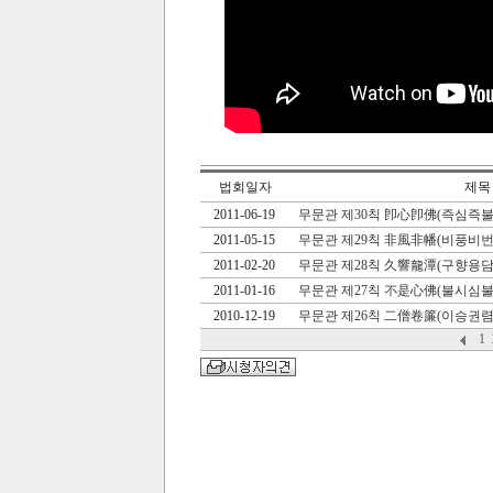
법회일자
제목
2011-06-19
무문관 제30칙 卽心卽佛(즉심즉불
2011-05-15
무문관 제29칙 非風非幡(비풍비번
2011-02-20
무문관 제28칙 久響龍潭(구향용담
2011-01-16
무문관 제27칙 不是心佛(불시심불
2010-12-19
무문관 제26칙 二僧卷簾(이승권렴
1