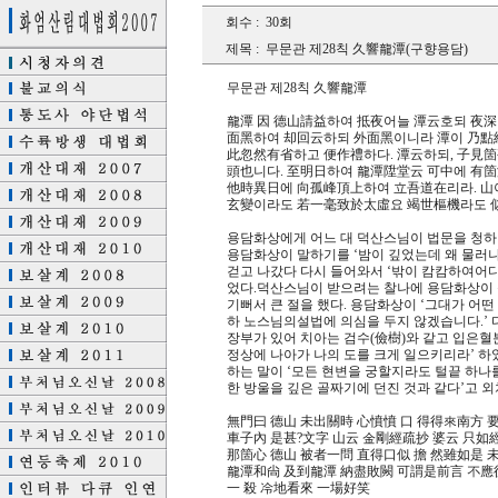
회수 :
30회
제목 :
무문관 제28칙 久響龍潭(구향용담)
무문관 제28칙 久響龍潭
龍潭 因 德山請益하여 抵夜어늘 潭云호되 夜深
面黑하여 却回云하되 外面黑이니라 潭이 乃點紙
此忽然有省하고 便作禮하다. 潭云하되, 子見
頭也니다. 至明日하여 龍潭陞堂云 可中에 有
他時異日에 向孤峰頂上하여 立吾道在리라. 山
玄變이라도 若一毫致於太虛요 竭世樞機라도 
용담화상에게 어느 대 덕산스님이 법문을 청하
용담화상이 말하기를 ‘밤이 깊었는데 왜 물러나
걷고 나갔다 다시 들어와서 ‘밖이 캄캄하여어디
었다.덕산스님이 받으려는 찰나에 용담화상이 
기뻐서 큰 절을 했다. 용담화상이 ‘그대가 어떤
하 노스님의설법에 의심을 두지 않겠습니다.’ 
장부가 있어 치아는 검수(儉樹)와 같고 입은혈
정상에 나아가 나의 도를 크게 일으키리라’ 하
하는 말이 ‘모든 현변을 궁할지라도 털끝 하나
한 방울을 깊은 골짜기에 던진 것과 같다’고
無門曰 德山 未出關時 心憤憤 口 得得來南方
車子內 是甚?文字 山云 金剛經疏抄 婆云 只
那箇心 德山 被者一問 直得口似 擔 然雖如是 
龍潭和尙 及到龍潭 納盡敗闕 可謂是前言 不應
一 殺 冷地看來 一場好笑