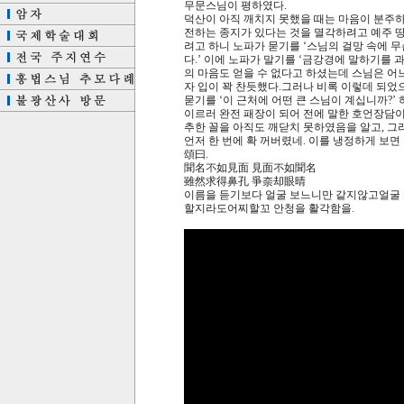
무문스님이 평하였다.
덕산이 아직 깨치지 못했을 때는 마음이 분주하
전하는 종지가 있다는 것을 멸각하려고 예주 땅
려고 하니 노파가 묻기를 ‘스님의 걸망 속에 
다.’ 이에 노파가 말기를 ‘금강경에 말하기를 과
의 마음도 얻을 수 없다고 하셨는데 스님은 어
자 입이 꽉 찬듯했다.그러나 비록 이렇데 되었
묻기를 ‘이 근처에 어떤 큰 스님이 계십니까?’
이르러 완전 패장이 되어 전에 말한 호언장담이
추한 꼴을 아직도 깨닫치 못하였음을 알고, 그
언저 한 번에 확 꺼버렸네. 이를 냉정하게 보면
頌曰.
聞名不如見面 見面不如聞名
雖然求得鼻孔 爭奈却眼晴
이름을 듣기보다 얼굴 보느니만 같지않고얼굴 
할지라도어찌할꼬 안청을 활각함을.