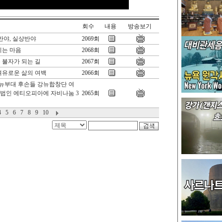
회수
내용
방송보기
반야, 실상반야
2069회
기는 마음
2068회
 불자가 되는 길
2067회
여유로운 삶의 여백
2066회
강뉴부대 후손들 강뉴합창단 여
지법인 에티오피아에 자비나눔 3
2065회
4
5
6
7
8
9
10