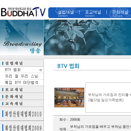
부처님의 가르침과 진리를 배
2월22일 일요가족법회)
회수 :
2008회
부처님의 가르침을 배우고 부처님 품안 
제목 :