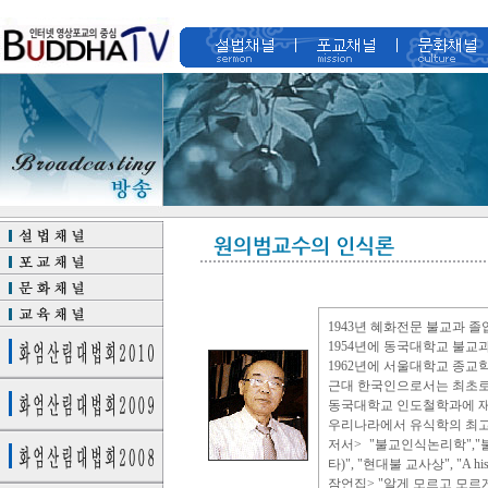
1943년 혜화전문 불교과 졸
1954년에 동국대학교 불교
1962년에 서울대학교 종교
근대 한국인으로서는 최초로
동국대학교 인도철학과에 재
우리나라에서 유식학의 최고
저서> "불교인식논리학","
타)", "현대불 교사상", "A history
잠언집> "알게 모르고 모르게