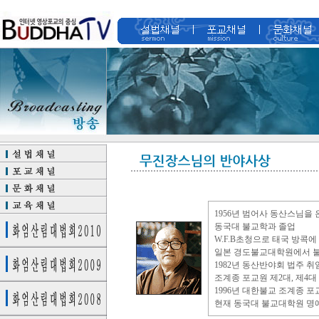
1956년 범어사 동산스님을
동국대 불교학과 졸업
W.F.B초청으로 태국 방콕에 유
일본 경도불교대학원에서 불
1982년 동산반야회 법주 취
조계종 포교원 제2대, 제4
1996년 대한불교 조계종 
현재 동국대 불교대학원 명