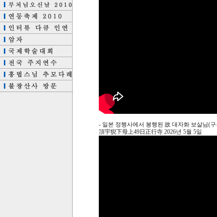
- 일본 정행사에서 봉행된 故 대자화 보살님(구
頂宇猊下母上49日正行寺 2026년 5월 5일