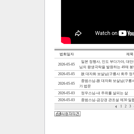
법회일자
제목
일본 정행사, 인도 부다가야, 대
2026-05-05
님의 왕생극락을 발원하는 49재 봉행(2
2026-05-05
故 대자화 보살님(구룡사 회주 정우
종범스님-故 대자화 보살님(구룡사 
2026-05-05
가 법문
2026-05-03
정우스님-내 주위를 살피는 삶
2026-05-03
종범스님-금강경 관조설 제30 
1
2
3