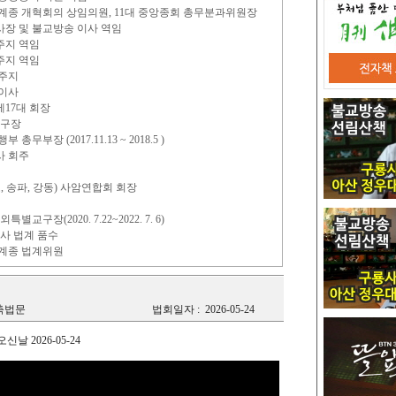
 조계종 개혁회의 상임의원, 11대 중앙종회 총무분과위원장
사장 및 불교방송 이사 역임
주지 역임
주지 역임
 주지
 이사
17대 회장
교구장
무부장 (2017.11.13 ~ 2018.5 )
사 회주
, 송파, 강동) 사암연합회 회장
구장(2020. 7.22~2022. 7. 6)
종사 법계 품수
조계종 법계위원
축법문
법회일자 :
2026-05-24
 2026-05-24