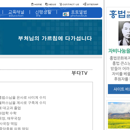
 홍법스님을 은사로 사미계 수지
 월하스님을 계사로 구족계 수지
대 대교과 졸업
 화엄학 수학
국장, 재무국장
조사국장 역임
2대 중앙종회 의원 역임