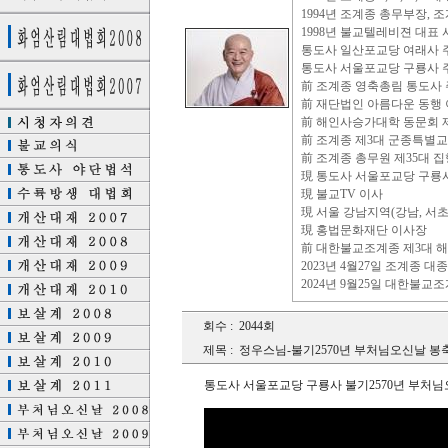
1994년 조계종 총무부장,
1998년 불교텔레비젼 대표 
통도사 일산포교당 여래사 
통도사 서울포교당 구룡사 
前 조계종 영축총림 통도사
前 재단법인 아름다운 동행
前 해인사승가대학 동문회 제
前 조계종 제3대 군종특별
前 조계종 총무원 제35대 집행부 총
現 통도사 서울포교당 구룡
現 불교TV 이사
現 서울 강남지역(강남, 서초
現 홍법문화재단 이사장
前 대한불교조계종 제3대 해외특별교
2023년 4월27일 조계종 대
2024년 9월25일 대한불교
회수 :
2044회
제목 :
정우스님-불기2570년 부처님오신날 봉
통도사 서울포교당 구룡사 불기2570년 부처님오신날