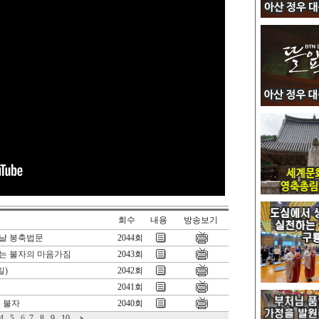
회수
내용
방송보기
신날 봉축법문
2044회
는 불자의 마음가짐
2043회
일)
2042회
2041회
 불자
2040회
4
5
6
7
8
9
10