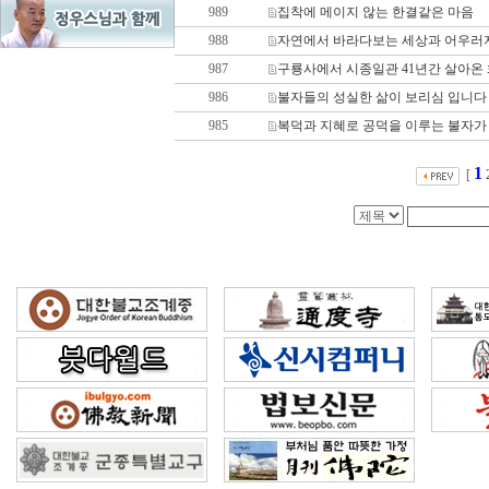
989
집착에 메이지 않는 한결같은 마음
988
자연에서 바라다보는 세상과 어우러
987
구룡사에서 시종일관 41년간 살아온 화
986
불자들의 성실한 삶이 보리심 입니다
985
복덕과 지혜로 공덕을 이루는 불자가
1
[