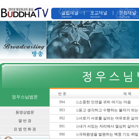
번 호
제 목
정우스님법문
994
소중한 인연을 귀히 여기는 마음
993
듣고 생각하고 수행하는 불자가 되는
동영상법문
992
서로가 서로를 살피는 여유로운 삶의
열 반 경
991
내가 서있는 자리에서 열심히 살아가
묘 법 연 화 경
990
극락왕생을 발원하는 백중 기도 49일