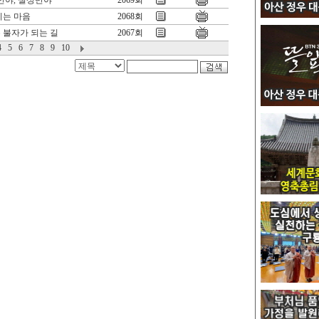
반야, 실상반야
2069회
기는 마음
2068회
 불자가 되는 길
2067회
4
5
6
7
8
9
10