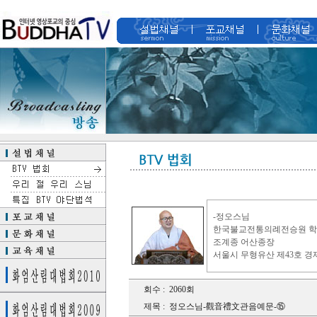
-정오스님
한국불교전통의례전승원 
조계종 어산종장
서울시 무형유산 제43호 경
회수 :
2060회
제목 :
정오스님-觀音禮文관음예문-⑮