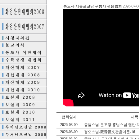
통도사 서울포교당 구룡사 관음법회 2026-07-0
법회일자
제목
2026-08-09
종범스님-운조당 홍법스님 열반 4
2026-08-09
정오스님-觀音禮文관음예문-16