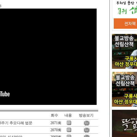
8
회수
내용
방송보기
8주기 추모다례 법문
2071회
2070회