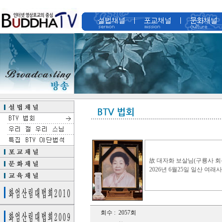
故 대자화 보살님(구룡사 회
2026년 6월25일 일산 여래
회수 :
2057회