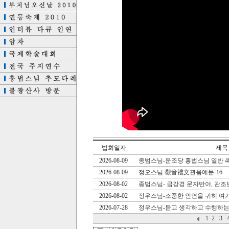
법회일자
제목
2026-08-09
종범스님-운조당 홍법스님 열반 4
2026-08-09
정오스님-觀音禮文관음예문-16
2026-08-02
종범스님- 금강경 문자반야, 관조
2026-08-02
정우스님-소중한 인연을 귀히 여
2026-07-28
정우스님-듣고 생각하고 수행하는
1
2
3