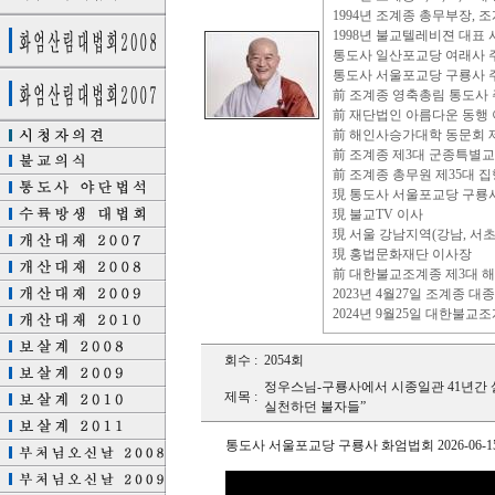
1994년 조계종 총무부장,
1998년 불교텔레비젼 대표 
통도사 일산포교당 여래사 
통도사 서울포교당 구룡사 
前 조계종 영축총림 통도사
前 재단법인 아름다운 동행
前 해인사승가대학 동문회 제
前 조계종 제3대 군종특별
前 조계종 총무원 제35대 집행부 총
現 통도사 서울포교당 구룡
現 불교TV 이사
現 서울 강남지역(강남, 서초
現 홍법문화재단 이사장
前 대한불교조계종 제3대 해외특별교
2023년 4월27일 조계종 대
2024년 9월25일 대한불교
회수 :
2054회
정우스님-구룡사에서 시종일관 41년간 
제목 :
실천하던 불자들”
통도사 서울포교당 구룡사 화엄법회 2026-06-1