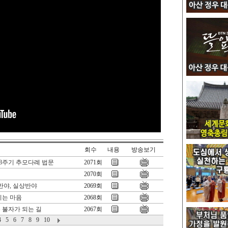
회수
내용
방송보기
8주기 추모다례 법문
2071회
2070회
반야, 실상반야
2069회
기는 마음
2068회
 불자가 되는 길
2067회
4
5
6
7
8
9
10