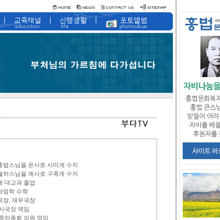
 홍법스님을 은사로 사미계 수지
 월하스님을 계사로 구족계 수지
대 대교과 졸업
 화엄학 수학
국장, 재무국장
조사국장 역임
2대 중앙종회 의원 역임