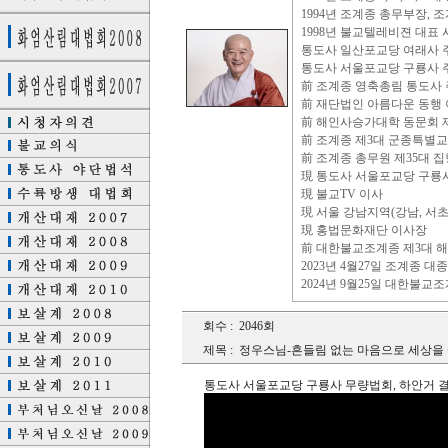
1994년 조계종 총무부장,
1998년 불교텔레비젼 대표 
통도사 일산포교당 여래사 
통도사 서울포교당 구룡사 
前 조계종 영축총림 통도사
前 재단법인 아름다운 동행
前 해인사승가대학 동문회 제
前 조계종 제3대 군종특별
前 조계종 총무원 제35대 집행부 총
現 통도사 서울포교당 구룡
現 불교TV 이사
現 서울 강남지역(강남, 서초
現 홍법문화재단 이사장
前 대한불교조계종 제3대 해외특별교
2023년 4월27일 조계종 대
2024년 9월25일 대한불교
회수 :
2046회
제목 :
정우스님-흔들림 없는 마음으로 세상을
통도사 서울포교당 구룡사 무량법회, 하안거 결제 2