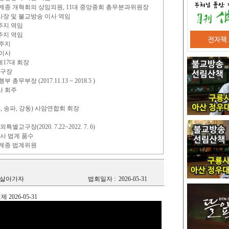
 조계종 개혁회의 상임의원, 11대 중앙종회 총무분과위원장
사장 및 불교방송 이사 역임
주지 역임
주지 역임
 주지
 이사
17대 회장
교구장
무부장 (2017.11.13 ~ 2018.5 )
사 회주
, 송파, 강동) 사암연합회 회장
구장(2020. 7.22~2022. 7. 6)
종사 법계 품수
조계종 법계위원
 살아가자
법회일자 :
2026-05-31
026-05-31