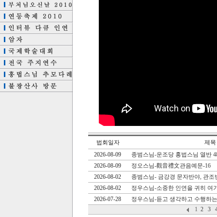
법회일자
제목
2026-08-09
종범스님-운조당 홍법스님 열반 4
2026-08-09
정오스님-觀音禮文관음예문-16
2026-08-02
종범스님- 금강경 문자반야, 관조
2026-08-02
정우스님-소중한 인연을 귀히 여
2026-07-28
정우스님-듣고 생각하고 수행하는
1
2
3