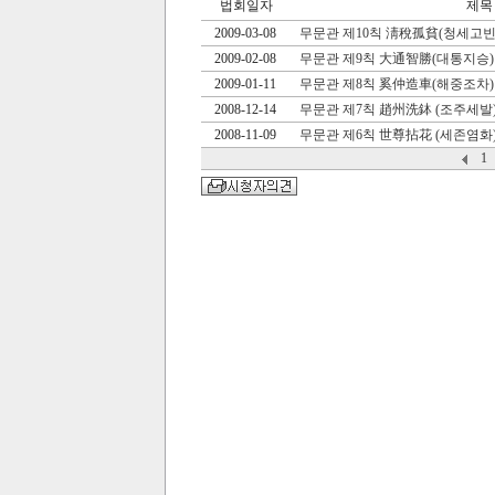
법회일자
제목
2009-03-08
무문관 제10칙 淸稅孤貧(청세고빈
2009-02-08
무문관 제9칙 大通智勝(대통지승)
2009-01-11
무문관 제8칙 奚仲造車(해중조차)
2008-12-14
무문관 제7칙 趙州洗鉢 (조주세발
2008-11-09
무문관 제6칙 世尊拈花 (세존염화
1