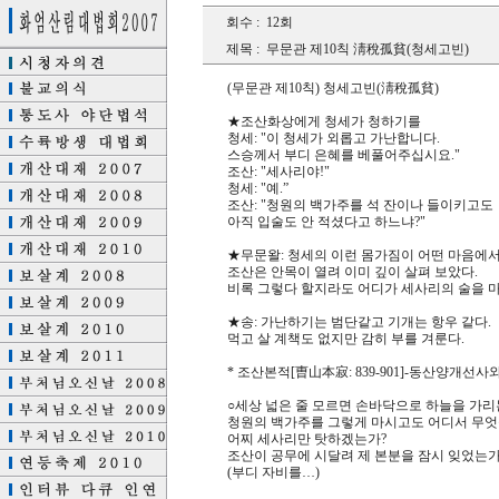
회수 :
12회
제목 :
무문관 제10칙 淸稅孤貧(청세고빈)
(무문관 제10칙) 청세고빈(淸稅孤貧)
★조산화상에게 청세가 청하기를
청세: "이 청세가 외롭고 가난합니다.
스승께서 부디 은혜를 베풀어주십시요."
조산: "세사리야!"
청세: "예.”
조산: "청원의 백가주를 석 잔이나 들이키고도
아직 입술도 안 적셨다고 하느냐?"
★무문왈: 청세의 이런 몸가짐이 어떤 마음에서
조산은 안목이 열려 이미 깊이 살펴 보았다.
비록 그렇다 할지라도 어디가 세사리의 술을 마
★송: 가난하기는 범단같고 기개는 항우 같다.
먹고 살 계책도 없지만 감히 부를 겨룬다.
* 조산본적[曺山本寂: 839-901]-동산양개선사
○세상 넓은 줄 모르면 손바닥으로 하늘을 가리
청원의 백가주를 그렇게 마시고도 어디서 무
어찌 세사리만 탓하겠는가?
조산이 공무에 시달려 제 본분을 잠시 잊었는가
(부디 자비를…)