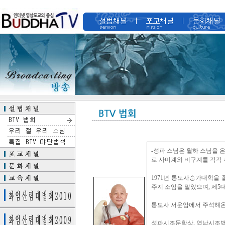
-성파 스님은 월하 스님을 은
로 사미계와 비구계를 각각 
1971년 통도사승가대학을
주지 소임을 맡았으며, 제5대
통도사 서운암에서 주석해온
성파시조문학상, 영남시조백일