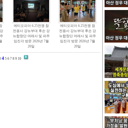
참
에티오피아 6.25전쟁 참
에티오피아 6.25전쟁 참
 강
전용사 강뉴부대 후손 강
전용사 강뉴부대 후손 강
파주
뉴합창단 여래사 및 파주
뉴합창단 여래사 및 파주
월
임진각 방문 2026년 7월
임진각 방문 2026년 7월
20일
20일
4
3
5
6
7
8
9
10