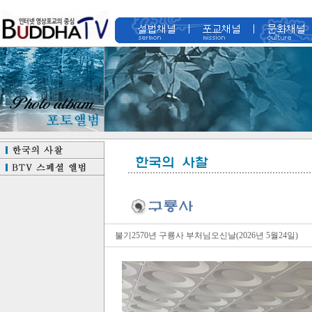
불기2570년 구룡사 부처님오신날(2026년 5월24일)