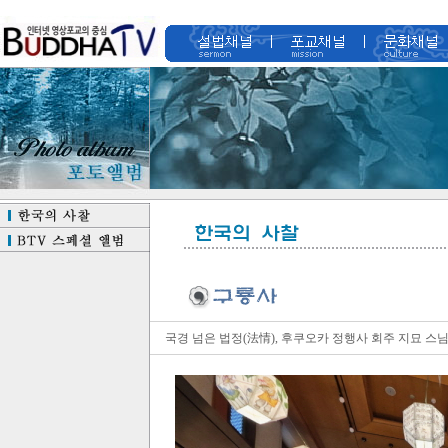
국경 넘은 법정(法情), 후쿠오카 정행사 회주 지묘 스님 여