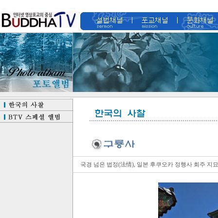
국경 넘은 법정(法情), 일본 후쿠오카 정행사 회주 지묘 