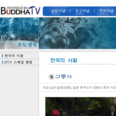
국경 넘은 법정(法情), 일본 후쿠오카 정행사 회주 지묘 