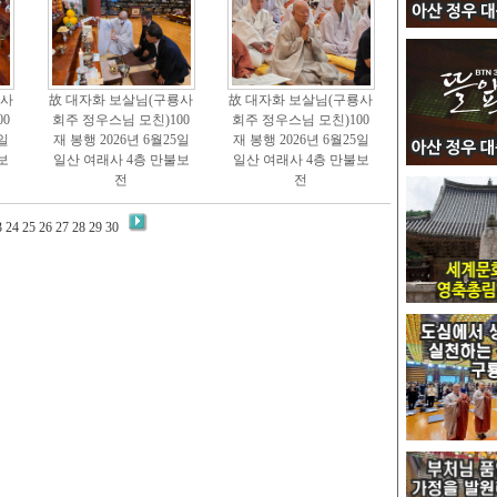
룡사
故 대자화 보살님(구룡사
故 대자화 보살님(구룡사
0
회주 정우스님 모친)100
회주 정우스님 모친)100
5일
재 봉행 2026년 6월25일
재 봉행 2026년 6월25일
보
일산 여래사 4층 만불보
일산 여래사 4층 만불보
전
전
3
24
25
26
27
28
29
30