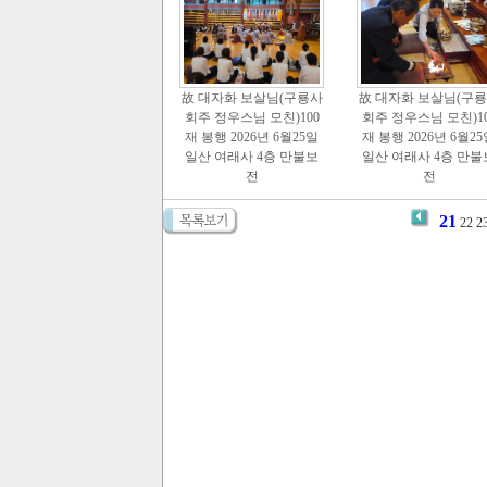
故 대자화 보살님(구룡사
故 대자화 보살님(구
회주 정우스님 모친)100
회주 정우스님 모친)10
재 봉행 2026년 6월25일
재 봉행 2026년 6월2
일산 여래사 4층 만불보
일산 여래사 4층 만불
전
전
21
22
2