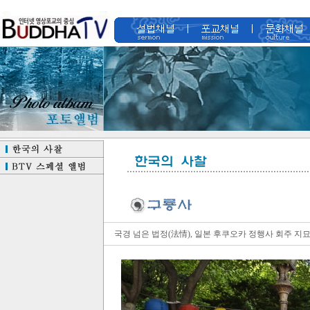
국경 넘은 법정(法情), 일본 후쿠오카 정행사 회주 지묘 