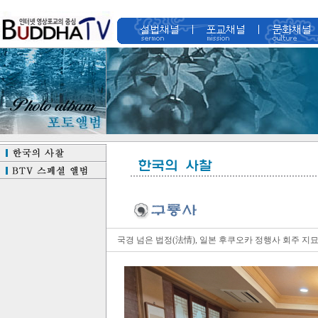
국경 넘은 법정(法情), 일본 후쿠오카 정행사 회주 지묘 