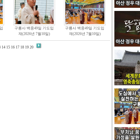
입
구룡사 백중49일 기도입
구룡사 백중49일 기도입
재(2026년 7월10일)
재(2026년 7월10일)
3
14
15
16
17
18
19
20