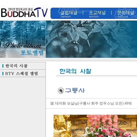
故 대자화 보살님(구룡사 회주 정우스님 모친) 49재