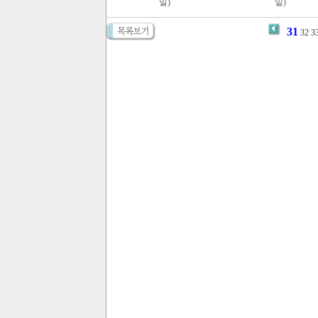
일)
일)
31
32
3