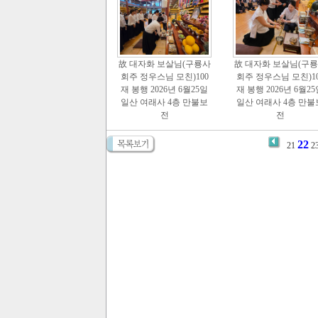
故 대자화 보살님(구룡사
故 대자화 보살님(구
회주 정우스님 모친)100
회주 정우스님 모친)10
재 봉행 2026년 6월25일
재 봉행 2026년 6월2
일산 여래사 4층 만불보
일산 여래사 4층 만불
전
전
22
21
2