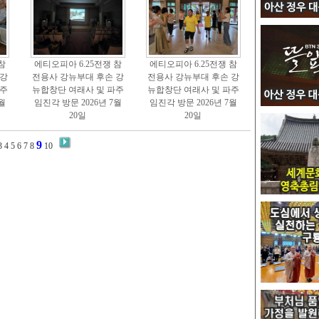
참
에티오피아 6.25전쟁 참
에티오피아 6.25전쟁 참
 강
전용사 강뉴부대 후손 강
전용사 강뉴부대 후손 강
파주
뉴합창단 여래사 및 파주
뉴합창단 여래사 및 파주
월
임진각 방문 2026년 7월
임진각 방문 2026년 7월
20일
20일
9
3
4
5
6
7
8
10