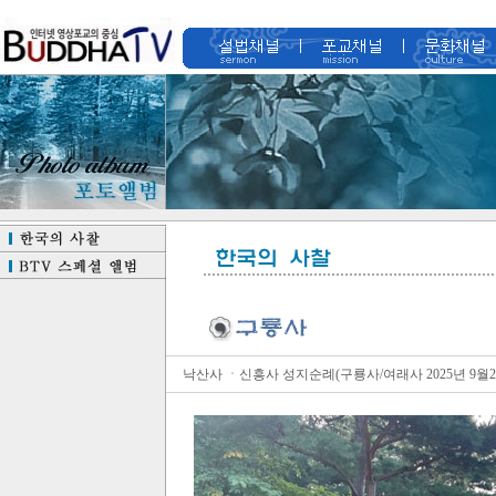
낙산사 ㆍ신흥사 성지순례(구룡사/여래사 2025년 9월2