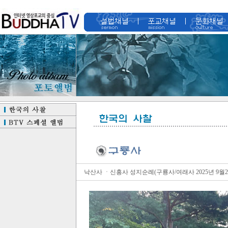
낙산사 ㆍ신흥사 성지순례(구룡사/여래사 2025년 9월2