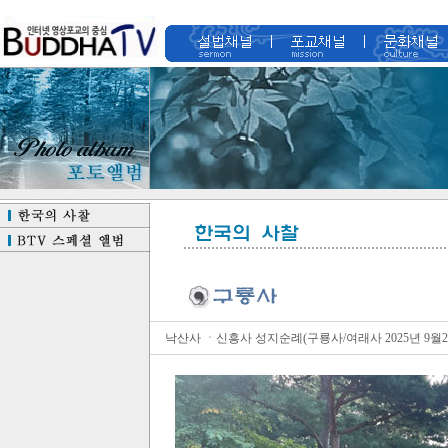
낙산사 ㆍ신흥사 성지순례(구룡사/여래사 2025년 9월2