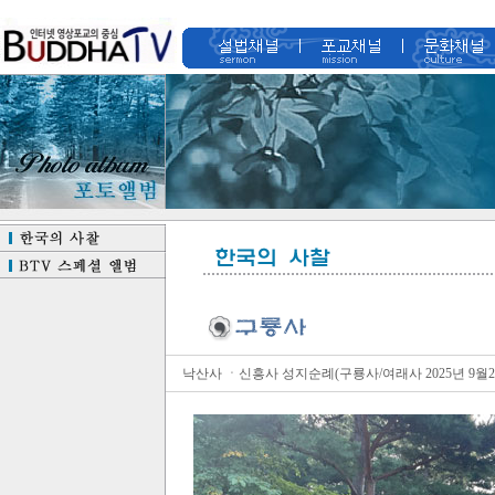
낙산사 ㆍ신흥사 성지순례(구룡사/여래사 2025년 9월2