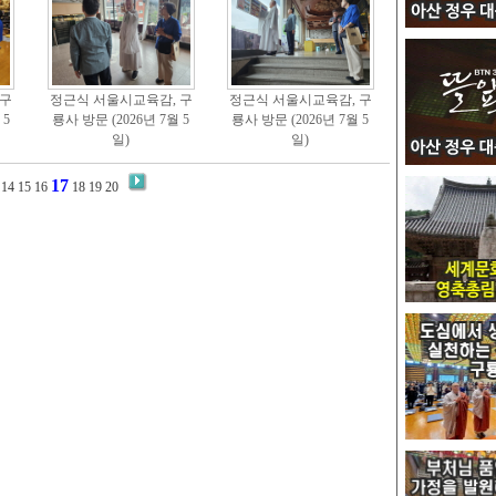
 구
정근식 서울시교육감, 구
정근식 서울시교육감, 구
 5
룡사 방문 (2026년 7월 5
룡사 방문 (2026년 7월 5
일)
일)
17
14
15
16
18
19
20