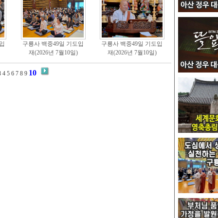
입
구룡사 백중49일 기도입
구룡사 백중49일 기도입
재(2026년 7월10일)
재(2026년 7월10일)
10
3
4
5
6
7
8
9