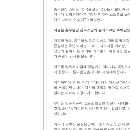
총무원장 스님은 “한국불교는 국민들의 불안과 사
여는데 앞장서겠다”며 “잠시 멈추어 스스로를 돌아
체로 나아갈 수 있다”고 역설했다.
다음은 총무원장 진우스님의 불기2570년 부처님오
마음의 평화, 공존의 빛으로 상생의 미래를 열어
존경하는 국민 여러분, 그리고 사부대중 여러분,
생명의 환희가 온 누리에 가득한 이 아름다운 봄날
와 축원의 인사를 올립니다.
연초록 잎새가 바람에 일렁이고 저마다의 빛깔로 피
라 공존의 아름다움임을 우리에게 일깨워줍니다.
이천육백여 년 전, 아기 부처님께서 외치신 “천
의 서곡이었습니다. 자신의 행복과 평안을 스스
말라는 자비의 요청이기도 합니다.
우리는 인공지능이 고도로 발달한 첨단의 시대를 
고 있습니다. 지식은 넘쳐나되 지혜는 갈급하고, 
실입니다.
아무리 눈부신 물질문명이라 할지라도 인간 내면
외부 환경이 아니라 우리 마음속 탐욕과 성냄, 어