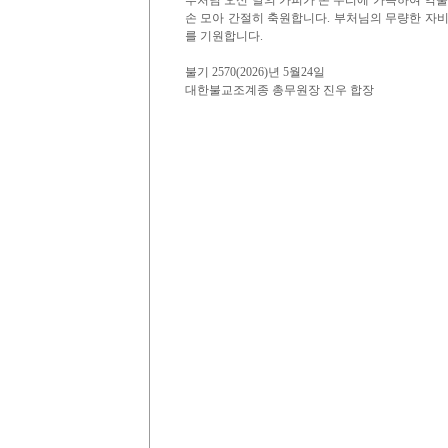
부처님 오신 날의 가피가 온 누리에 가득하여 억눌린
손 모아 간절히 축원합니다. 부처님의 무량한 자비
를 기원합니다.
불기 2570(2026)년 5월24일
대한불교조계종 총무원장 진우 합장