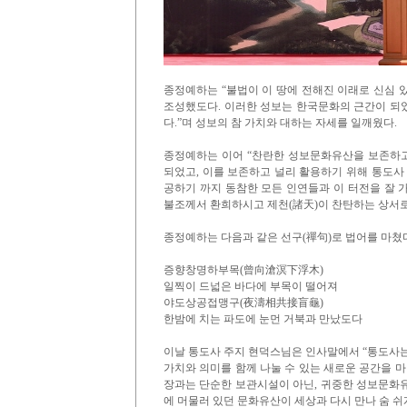
종정예하는 “불법이 이 땅에 전해진 이래로 신심 
조성했도다. 이러한 성보는 한국문화의 근간이 되
다.”며 성보의 참 가치와 대하는 자세를 일깨웠다.
종정예하는 이어 “찬란한 성보문화유산을 보존하
되었고, 이를 보존하고 널리 활용하기 위해 통도사
공하기 까지 동참한 모든 인연들과 이 터전을 잘 
불조께서 환희하시고 제천(諸天)이 찬탄하는 상서로
종정예하는 다음과 같은 선구(禪句)로 법어를 마쳤
증향창명하부목(曾向滄溟下浮木)
일찍이 드넓은 바다에 부목이 떨어져
야도상공접맹구(夜濤相共接盲龜)
한밤에 치는 파도에 눈먼 거북과 만났도다
이날 통도사 주지 현덕스님은 인사말에서 “통도사는
가치와 의미를 함께 나눌 수 있는 새로운 공간을 
장과는 단순한 보관시설이 아닌, 귀중한 성보문화
에 머물러 있던 문화유산이 세상과 다시 만나 숨 쉬