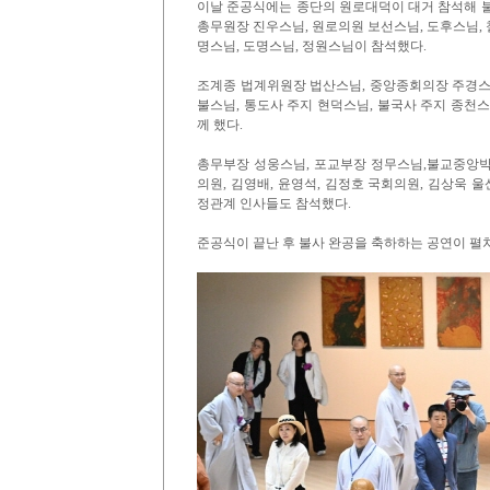
이날 준공식에는 종단의 원로대덕이 대거 참석해 불
총무원장 진우스님, 원로의원 보선스님, 도후스님, 철
명스님, 도명스님, 정원스님이 참석했다.
조계종 법계위원장 법산스님, 중앙종회의장 주경스
불스님, 통도사 주지 현덕스님, 불국사 주지 종천
께 했다.
총무부장 성웅스님, 포교부장 정무스님,불교중앙박
의원, 김영배, 윤영석, 김정호 국회의원, 김상욱 
정관계 인사들도 참석했다.
준공식이 끝난 후 불사 완공을 축하하는 공연이 펼