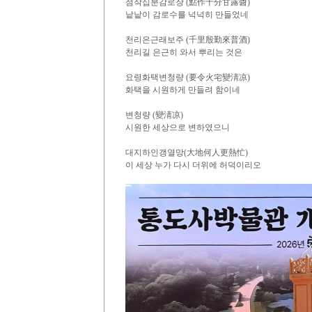
점작십분감로장 (點作十分甘露醬)
낱낱이 감로수를 넉넉히 만들었네
천리은근래보주 (千里殷勤來普酒)
천리길 은근히 와서 뿌리는 것은
요령화택변청량 (要令火宅變淸凉)
화택을 시원하게 만들려 함이네
변청량 (變淸凉)
시원한 세상으로 변하였으니
대지하인갱열망(大地何人更熱忙)
이 세상 누가 다시 더위에 허덕이리오