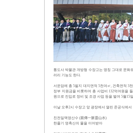
통도사 박물관 개방형 수장고는 명칭 그대로 문화유
러리 기능도 한다.
서운암에 총 5필지 대지면적 5천여㎡, 건축면적 3천
정부 지원금을 비롯하여 총 사업비 132억여원을 들여
원으로 진입로 정비 및 조경 사업 등을 벌여 5월15
이날 오후2시 수장고 앞 광장에서 열린 준공식에서
친전일맥영산수 (親傳一脈靈山水)
한줄기 영축산의 물을 이어받아