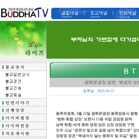
광화문광장 밝힌 ‘북녘의 보
등록일 : 2026-04-23
봉축위원회, 4월 22일 광화문광장 봉축점등식 봉행
‘평화·화합 상징’ 보현사 13층 석탑 장엄등 밝혀
남북 화합·세계 평화 염원 담은 상징 장엄등 구현
진우 스님 “공존의 빛으로 갈등 넘어 화합으로” 강
정동영 장관 “북녘까지 닿는 평화의 빛 되길” 발원