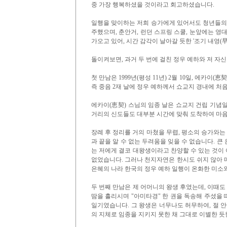
중 가장 행복하셨을 것이라고 회고하셨습니다.
일행을 맞이하는 저희 승가에게 있어서도 청년들의 
주했으며, 춘안거, 런던 스프링 스쿨, 눈앞에는 영대
가오고 있어, 시간 감각이 날아갈 듯한 '조기 내영(
돌이켜보면, 과거 두 번에 걸친 정우 예하와 저 자
첫 만남은 1999년(평성 11년) 2월 10일, 에카이
즉 중음 2재 날에 정우 예하께서 쇼교지 경내에 처
에카이(恵契) 스님의 임종 날은 쇼교지 건립 기념
거리의 신도들도 대부분 시간에 맞춰 도착하여 마음
장례 후 정리를 거의 마쳤을 무렵, 평소의 승가와는
과 끝을 알 수 없는 두려움을 잊을 수 없습니다. 큰
는 저에게 결코 대왕생이라고 찬양할 수 있는 것이 
없었습니다. 그러나 천지자연은 한시도 쉬지 않아 
은혜의 나라 한국의 정우 예하 일행이 온화한 미소
두 번째 만남은 제 어머니의 왕생 후였는데, 이때도
땀을 흘리시며 "아미타경" 한 권을 독송해 주셨을 때입니
일기였습니다. 그 왕생은 너무나도 허무하여, 절 
의 지체로 임종을 지키지 못한 채 그대로 이별한 