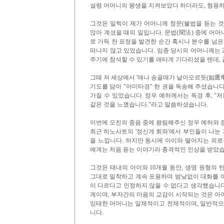
설령 어머니의 왕생을 지켜보았다 하더라도, 형용하
그것은 일찍이 제가 어머니께 청문(불법을 듣는 것
앉아 계셨을 때의 일입니다. 문법(聞法) 중에 어머
로 가득 찬 표정을 발견한 순간 혹시나 분수를 넘은
떠나지 않고 있었습니다. 임종 당시의 어머니께는 2주
주기에 참석할 수 있기를 애타게 기다리셨을 텐데, 
그때 저 세상에서 '매나 송골매가 날아오르듯(如鷹
기도를 담아 "아미타경" 한 권을 독송해 주셨습니
가질 수 있었습니다. 정우 예하께서는 독경 후, "저
같은 것을 느꼈습니다."라고 말씀하셨습니다.
이번에 모친의 중음 중에 왕림해주신 정우 예하와 
최근 히노사토의 '정신게 회좌'에서 부인들이 나눈 
을 느낍니다. 하지만 동시에 아이와 떨어지는 외로
에게는 처음 듣는 이야기라 충격적인 인상을 받았습
그것은 태내의 아이와 10개월 동안, 생명 원형의
그대로 밀착하고 계속 포용하며 밤낮없이 대화를 
이 다르다고 인정하지 않을 수 없다고 생각했습니
계이며, 부자간의 마음의 교감이 시작되는 것은 아
잉태한 어머니는 일체적이고 전체적이며, 일반적으로
니다.