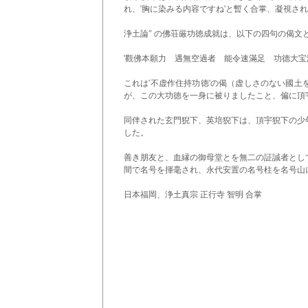
れ、'胸に染みる内容ですね'と暫く合掌、凝視さ
浄土論" の佛荘厳功徳成就は、以下の四句の偈文
'觀佛本願力 遇無空過者 能令速滿足 功德大宝
これは'不虚作住持功徳'の偈（虚しさのない國
が、この大功徳を一身に被りましたこと、偏に頂
同伴された玄門猊下、英培猊下は、頂宇猊下の少
した。
善き朋友と、血縁の御母堂とを無二の証誠者とし
間で名号を揮毫され、永代安置の名号柱を名号山
​日本福岡、浄土真宗 正行寺 智明 合掌