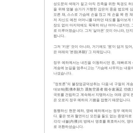
성도문의 색채가 짙고 아직 친족을 위한 독경도 
을 위해 염불 승가가 거행한 감은의 중음 법요에 
모른 채, 스스로 가슴에 손을 얹고 제 손을 꽉 쥔
저 자신도 예전 어머니를 대하던 태도를 돌아보게 
장도 없이 마지막에도 묵묵히 떠난 어머니셨지만, 그
로 이루어졌습니다. 그저 '살아온' 것이 아니라, 단
됩니다.
그저 '키운' 것이 아니라, 거기에도 '원'이 담겨 
은 여래의 '본원(本願)' 그 자체입니다.
정우 예하께서는 내진을 이동하시던 중, 재빠르게 
게송에 눈길을 멈추시고는 "가슴에 사무치는 내용
나셨습니다.
"정토론"의 불장엄공덕성취는 다음 네 구절의 게
대보해(觀佛本願力 遇無空過者 能令速滿足 功德大宝
국토를 건립하고 계속해서 지탱하시는 여래 공덕 완성
은 오로지 정우 예하의 기쁨을 접했기 때문입니다.
동행하신 현문 예하, 영배 예하께서는 정우 예하의
다. 좋은 벗과 혈연이신 모친을 둘도 없는 증명자
각각 내불(內佛)의 방에서 명호를 휘호하시어, 영
로 귀환하셨습니다.