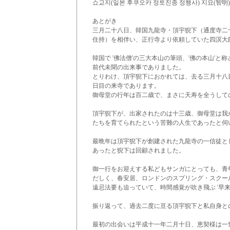
쇼교지(일본 후쿠오카 정토진종 정행사) 지묘(智明)
あとがき
三月二十八日、韓国九龍寺・頂宇猊下（通度寺二
住持）を相伴い、正行寺より依頼していた四溟大
韓国で '佛法僧'の三大本山の筆頭、'佛の本山'
前代未聞の出来事でありました。
とりわけ、頂宇猊下におかれては、去る三月十八
日目の来寺であります。
御母堂の行年は百二歳で、まさに天寿を全うして
頂宇猊下が、出家されたのは十三歳、御母堂は我
たちを育てられたという苦難の人生であったと伺
最晩年は頂宇猊下が創建された九龍寺の一信徒と
あったと猊下は回顧されました。
御一行をお迎えする私どもサンガにとっても、青
だしく、春安居、ロンドンのスプリング・スクー
遠忌法要も迫っていて、時間感覚が吹き飛ぶ '早
振り返って、過去二度に亘る頂宇猊下と私自身と
最初の出会いは平成十一年二月十日、恵契様は一