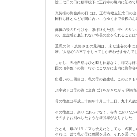
陰二七日の日に頂宇猊下は正行寺の境内に初めて
恵契様の御臨終の日には、正行寺建立記念日の当
同行もほとんどが間に合い、心ゆくまで最後のお
葬儀の後の片付けを、ほぼ終えた頃、平生のサン
の、空虚感と底知れない怖畏の念を忘れることは
重恩の師・恵契さまの最期は、未だ迷妄の中に
唯、'大悲心' の三字をもってしか表わせませんで
しかし、天地自然はひと時も休息なく、梅花はほ
国の頂宇猊下の御一行がにこやかに山内に御尊容
出遇いの二回目は、私の母の往生後、このときも
頂宇猊下は母の為に全身に汗をかきながら"阿弥陀
母の往生は平成二十四年十月二十二日、九十八歳
その往生は、余りにあっけなく、寺内におりなが
そのままお別れしたような虚脱感がありました。
たとえ、母の往生に立ち会えたとしても、名状し
それは、曾て私が母に聴聞を奨め、それを受けて