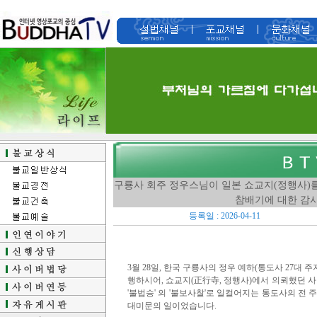
구룡사 회주 정우스님이 일본 쇼교지(정행사)
참배기에 대한 감
등록일 : 2026-04-11
3월 28일, 한국 구룡사의 정우 예하(통도사 27대 주지
행하시어, 쇼교지(正行寺, 정행사)에서 의뢰했던 
'불법승' 의 '불보사찰'로 일컬어지는 통도사의 전
대미문의 일이었습니다.