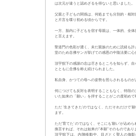
は次元が違うと認めざるを得ないと思いました。
父親と子どもの関係は、何処までも分別的・相対
と片言を喋り初める頃からです。
一方、胎内に子どもを宿す母親は、一体的、全体
と言えます。
聖道門の色彩が濃く、未だ親族のために読経も許
堂のため念佛サンガ挙げての感恩の中陰法要に心
頂宇猊下の感謝の念は尽きるところを知らず、自
とともに念佛を称え続けられました。
私自身、かつての母への姿勢を照らされるものが
何につけても反対を表明することもなく、特段の
いた如来の「願い」を拝することがこの度初めて
ただ '生きてきた'のではなく、ただそれだけで'
ます。
ただ'育てた' のではなく、そこにも'願い'が込
換言すれば、それは如来の"本願"そのものであり
頂宇猊下は、内陣移動中、目ざとく聖人の御影