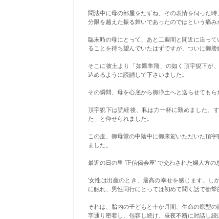
聞法中に母の部屋をたずね、その表情を伺った時
分限を越えた振る舞いであったのではという痛み
臨末時の母にとって、あと二週間と間近に迫って
ることを待ち望んでいたはずですが、ついに御勝
そこに彼土より「如鷹隼飛」の如く頂宇猊下が、
込めるように読誦して下さいました。
その瞬間、母を心底から御浄土へと送らせてもら
頂宇猊下は読経後、私は力一杯に勤めました。す
た」と仰せられました。
この度、御母堂の中陰中に御来駕いただいた頂宇
ました。
最近の日の里 '正信偈会座' で交わされた婦人方
'女性は出産のとき、最高の幸せを感じます。し
に触れ、男性同行にとっては初めて聞く話で衝撃
それは、胎内の子どもと十か月間、生命の原型の
字通り密着し、包容し続け、昼夜不断に対話し続